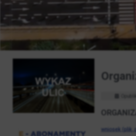
Organi
Opubli
ORGANIZ
wniosek (plik 