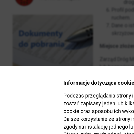
drog
Profil po
ruchem.
Dane o is
skrzyżowa
Miejsce złoż
Zarząd Dróg Mi
lub bezpośredn
15.30.
Informacje dotycząca cookie
Termin załatw
Podczas przeglądania strony 
W terminie do
zostać zapisany jeden lub kil
cookie oraz sposobu ich wyko
Dalsze korzystanie ze strony
zgody na instalację jednego l
Podstawa pra