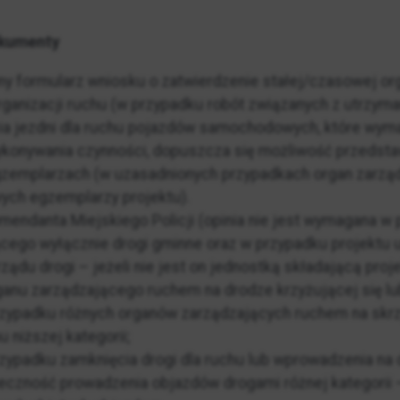
kumenty
y formularz wniosku o zatwierdzenie stałej/czasowej org
rganizacji ruchu (w przypadku robót związanych z utrzy
a jezdni dla ruchu pojazdów samochodowych, które wyma
konywania czynności, dopuszcza się możliwość przedstaw
zemplarzach (w uzasadnionych przypadkach organ zarzą
ych egzemplarzy projektu).
mendanta Miejskiego Policji (opinia nie jest wymagana w 
cego wyłącznie drogi gminne oraz w przypadku projektu 
rządu drogi – jeżeli nie jest on jednostką składającą proje
ganu zarządzającego ruchem na drodze krzyżującej się lu
zypadku różnych organów zarządzających ruchem na skrz
u niższej kategorii;
zypadku zamknięcia drogi dla ruchu lub wprowadzenia na
eczność prowadzenia objazdów drogami różnej kategorii 