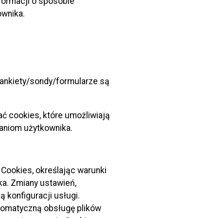
formacji o sposobie
z 2005r. Nr 108, poz. 908 z późn. zm);
ownika.
 w sprawie szczególnych warunków zarządzania
(Dz. U. Nr 177, poz. 1729).
e ankiety/sondy/formularze są
 na piśmie Zarząd Dróg Miejskich w Grudziądzu
zenia, co najmniej na 7 dni przed dniem jej
ć cookies, które umożliwiają
waniom użytkownika.
ależy zawiadomić pisemnie Zarząd Dróg Miejskich
Cookies, określając warunki
ka. Zmiany ustawień,
konfiguracji usługi.
zystanie drogi w sposób szczególny
tomatyczną obsługę plików