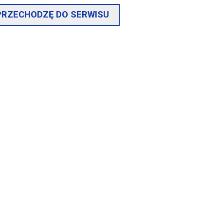
 PRZECHODZĘ DO SERWISU
 ruchu drogowym wynosi 48 zł.
 przedłożyć dowód uiszczenia opłaty skarbowej.