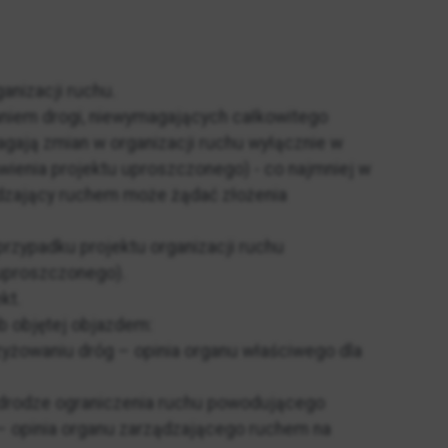
anizacji ruchu.
maniem drogi, niewymagających całkowitego
gają zmian w organizacji ruchu wyłącznie w
ienia projektu uproszczonego) - co najmniej w
dzający ruchem może żądać złożenia
przypadku projektu organizacji ruchu
uproszczonego).
kt.
b objętej objazdem:
yżowaniu dróg – opinia organu właściwego dla
 drodze ograniczenia ruchu powodującego
– opinia organu zarządzającego ruchem na