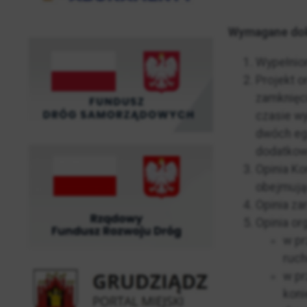
Wymagane do
Wypełnion
Projekt o
zamknięci
czasie wy
dwóch eg
dodatkow
Opinia Ko
obejmują
Opinia za
Opinia or
w pr
ruch
w pr
koni