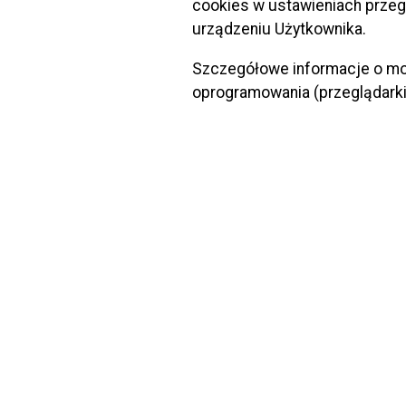
cookies w ustawieniach przeg
Wniosek n
urządzeniu Użytkownika.
Organizat
wymagany
Szczegółowe informacje o moż
Właś
oprogramowania (przeglądarki 
Kome
Kome
prze
podp
Organ za
opra
udzi
prze
i 3 
W przypad
sytuacji 
publiczny
Jeżeli w