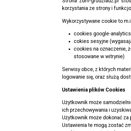
Strona zdm-grudziadz.pl stosu
ustawa z 
korzystania ze strony i funkcj
Rozporząd
Wykorzystywane cookie to m.in
ruchem na
cookies google-analytics
cokies sesyjne (wygasaj
Inne informac
cookies na oznaczenie, ż
stosowane w witrynie)
Jednostka wpr
oraz Komendant
Serwisy obce, z których mater
wprowadzenia
logowanie się, oraz służą do
O rzeczywistym
Ustawienia plików Cookies
w Grudziądzu 
Użytkownik może samodzielnie
ich przechowywania i uzyskiwa
Użytkownik może dokonać za p
Informacja dl
Ustawienia te mogą zostać zm