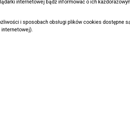
lądarki internetowej bądź informować o ich każdorazow
ależy złożyć co najmniej na 30 dni przed planowanym ro
or imprezy przesyła co najmniej 30 dni przed planowany
mi dokumentami do:
liwości i sposobach obsługi plików cookies dostępne s
ciwego ze względu na miejsce rozpoczęcia imprezy kom
internetowej).
ndanta oddziału Straży Granicznej – jeżeli impreza odbyw
ndanta jednostki Żandarmerii Wojskowej – jeżeli impre
biegających lub przyległych do terenów będących w zarz
orządkowanych lub nadzorowanych przez Ministra Obron
rządzający ruchem może wezwać organizatora imprezy do
cowania projektu organizacji ruchu
elenia dokładnych informacji dotyczących imprezy;
dstawienia dodatkowych dokumentów świadczących o speł
ustawy – Prawo o ruchu drogowym;
ku, gdy realizacja imprezy wymaga uzyskania oddzielneg
planowanego umieszczenia obiektów handlowych) zgodnie 
ch, stosowne zezwolenie organizator powinien uzyskać o
niosek zostanie złożony z krótszym wyprzedzeniem orga