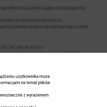
przypadkach na żądanie organu zarządzającego
nieniem struktury kierunkowej na
kach na żądanie organu zarządzającego ruchem.
301, tel. 056 66 30 810
od poniedziałku do piątku w godz. od 7.30 do
rządzeniu użytkownika może
entów.
nformacjami na temat plików
równoznaczne z wyrażeniem