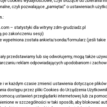
je cookies wydajnościowe, czyli służące do zbierania in
dnia 20 czerwca 1997r. – Prawo o ruchu drogowym (Dz. U. 
onalne, czyli pozwalające „pamiętać” o ustawieniach użytk
zenie Ministra Infrastruktury z dnia 23 września 2003r.
.:
 drogach oraz wykonywania nadzoru nad tym zarządzeniem 
.com – statystyki dla witryny zdm-grudziadz.pl
ą po zakończeniu sesji)
je
e wypełniona została ankieta/sonda/formularz (jeśli taki
owadzająca organizację ruchu
ma obowiązek
zawiadomić
a Miejskiego Policji w Grudziądzu o terminie jej wprowad
iały przedstawiamy lub się odwołujemy, mogą także używa
.
starczaniu reklam odpowiadających upodobaniom i zacho
 terminie przywrócenia poprzedniej organizacji ruchu n
oraz Komendanta Miejskiego Policji w Grudziądzu.
 i w każdym czasie zmienić ustawienia dotyczące plików 
nia dostępu przez pliki Cookies do Urządzenia Użytkowni
omocą ustawień przeglądarki internetowej lub za pomocą 
a osób ubiegających się o wydanie zezwolenia na wykor
ienione w szczególności w taki sposób, aby blokować au