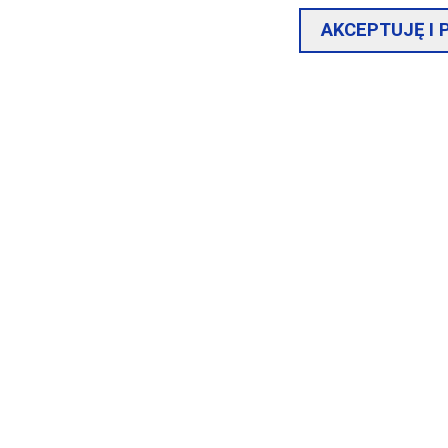
towego zezwolenia.
AKCEPTUJĘ I
arbowa od wydania zezwolenia na podstawie przepisów o
adająca wniosek o wydanie zezwolenia zobowiązana jest