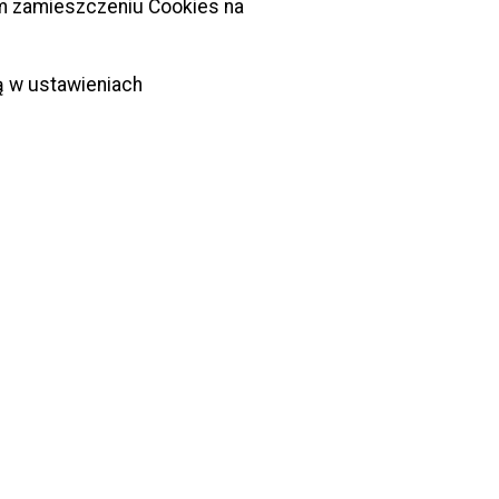
ym zamieszczeniu Cookies na
zpoczęciem imprezy ;
m terminem imprezy kopię wniosku wraz z
ą w ustawieniach
endanta wojewódzkiego Policji
a się w strefie nadgranicznej, lub
za jest przeprowadzana na drogach
ądzie jednostek organizacyjnych
y Narodowej;
:
nieniu warunków określonych w art. 65 a ust. 2
o zezwolenia na zajęcie pasa drogowego (np. w
z ustawą z 21 marca 1985 r. o drogach
d właściwego zarządcy drogi.
n wydający zezwolenie może odmówić wydania