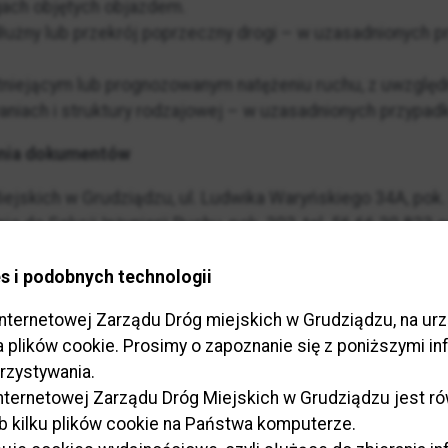
ach objętych objazdem.
dłużny lub przekrój poprzeczny drogi – w uzasadnionych 
tniejącym lub prognozowanym natężeniu ruchu, z uwzględ
niach i struktury rodzajowej – w uzasadnionych przypad
enia dokumentów
ejskich w Grudziądzu, ul. Ludwika Waryńskiego 34A, pok. 
io do Sekcji Inżynierii Ruchu, pok. 303, tel. 56 66 30 823 
s i podobnych technologii
ienia sprawy
internetowej Zarządu Dróg miejskich w Grudziądzu, na u
 30 dni od daty złożenia wniosku oraz wymaganych dokum
ka plików cookie. Prosimy o zapoznanie się z poniższymi i
rzystywania.
 internetowej Zarządu Dróg Miejskich w Grudziądzu jest 
ub kilku plików cookie na Państwa komputerze.
wna