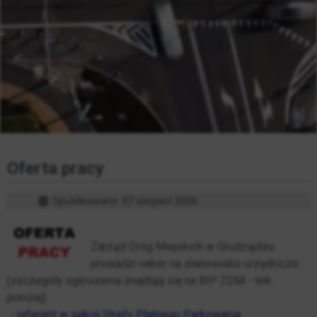
Oferta pracy
Opublikowano: 07 sierpień 2026
Zarząd Dróg Miejskich w Grudziądzu
prowadzi nabór na stanowisko urzędnicze:
(szczegóły ogłoszenia znajdują się na BIP ZDM - link
poniżej)
-
referent w sekcji Strefy Płatnego Parkowania