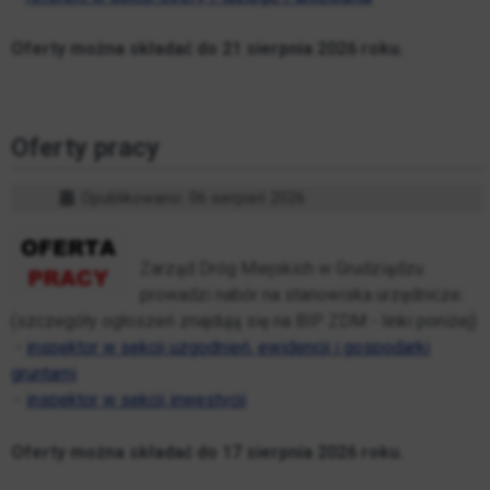
Oferty można składać do 21 sierpnia 2026 roku.
Oferty pracy
Opublikowano: 06 sierpień 2026
Zarząd Dróg Miejskich w Grudziądzu
prowadzi nabór na stanowiska urzędnicze:
(szczegóły ogłoszeń znajdują się na BIP ZDM - linki poniżej)
-
inspektor w sekcji uzgodnień, ewidencji i gospodarki
gruntami
-
inspektor w sekcji inwestycji
Oferty można składać do 17 sierpnia 2026 roku.