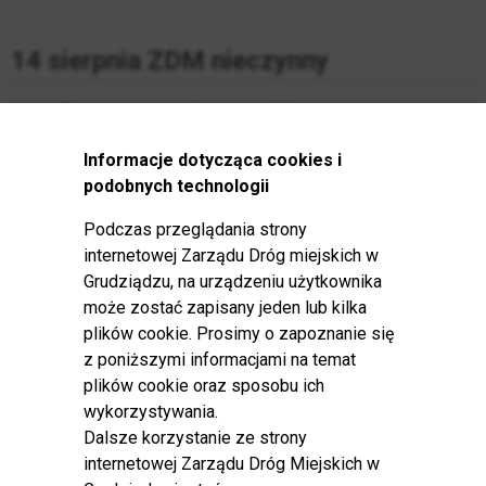
14 sierpnia ZDM nieczynny
Opublikowano: 06 sierpień 2026
Informacje dotycząca cookies i
Informujemy, że 14 sierpnia 2026 roku
podobnych technologii
(piątek) Zarząd Dróg Miejskich w
Podczas przeglądania strony
Grudziądzu będzie nieczynny.
internetowej Zarządu Dróg miejskich w
Grudziądzu, na urządzeniu użytkownika
może zostać zapisany jeden lub kilka
XIII Kryterium uliczne
plików cookie. Prosimy o zapoznanie się
z poniższymi informacjami na temat
Opublikowano: 06 sierpień 2026
plików cookie oraz sposobu ich
wykorzystywania.
Zarząd Dróg Miejskich w Grudziądzu
Dalsze korzystanie ze strony
informuje, że w związku z organizacją
XIII
internetowej Zarządu Dróg Miejskich w
Kryterium Ulicznego
, w dniu
📅
7 sierpnia