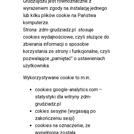
Grudziądzu jest równoznaczne z
2026 r.
od
🕝
godz. 14:30
wprowadzone zostaną czasowe
wyrażeniem zgody na instalację jednego
zmiany w organizacji ruchu w ciągu
drogi wojewódzkiej nr
lub kilku plików cookie na Państwa
534 – ul. gen. Józefa Hallera
, na odcinku
od ul. gen.
komputerze.
Tadeusza Bora-Komorowskiego do ul. Solidarności
.
Strona zdm-grudziadz.pl stosuje
cookies wydajnościowe, czyli służące do
zbierania informacji o sposobie
korzystania ze strony i funkcjonalne, czyli
Czytaj więcej: XIII Kryterium uliczne
pozwalające „pamiętać” o ustawieniach
użytkownika.
Czasowe zmiany w organizacji ruchu
Wykorzystywane cookie to m.in.:
na osiedlu Strzemięcin
cookies google-analytics.com –
statystyki dla witryny zdm-
Opublikowano: 21 lipiec 2026
grudziadz.pl
Zarząd Dróg Miejskich w
cokies sesyjne (wygasają po
Grudziądzu
informuje, że w związku z
zakończeniu sesji)
realizacją przedsięwzięcia pn.
„Budowa
cookies na oznaczenie, że
dwóch zbiorników retencyjnych
wypełniona została